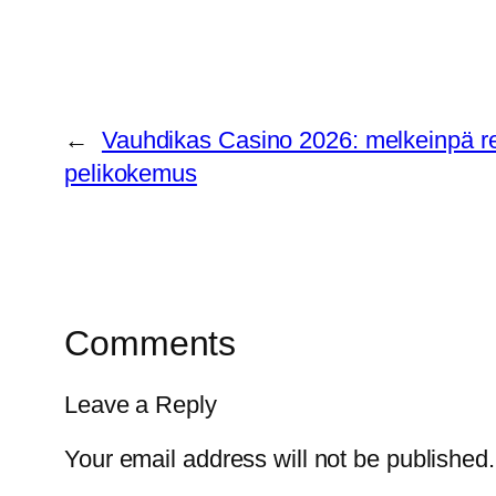
←
Vauhdikas Casino 2026: melkeinpä re
pelikokemus
Comments
Leave a Reply
Your email address will not be published.