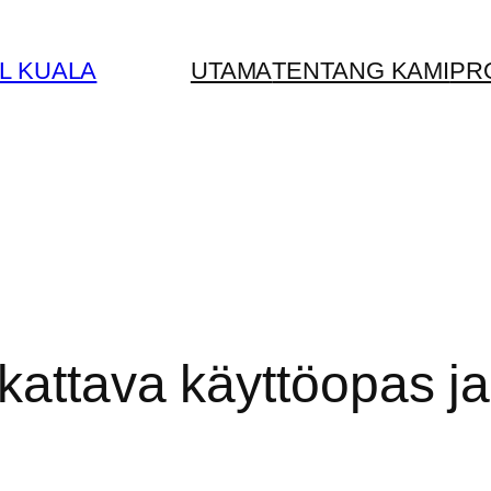
L KUALA
UTAMA
TENTANG KAMI
PR
 kattava käyttöopas j