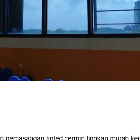
 pemasangan tinted cermin tingkap murah kedai