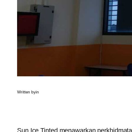
Written by
in
Sun Ice Tinted menawarkan perkhidmatan