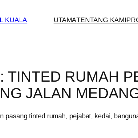
L KUALA
UTAMA
TENTANG KAMI
PR
y:
TINTED RUMAH P
ANG JALAN MEDAN
pasang tinted rumah, pejabat, kedai, bangunan