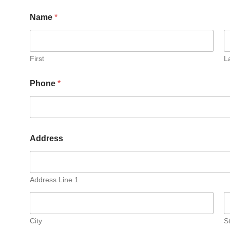
Name
*
First
L
Phone
*
Address
Address Line 1
City
S