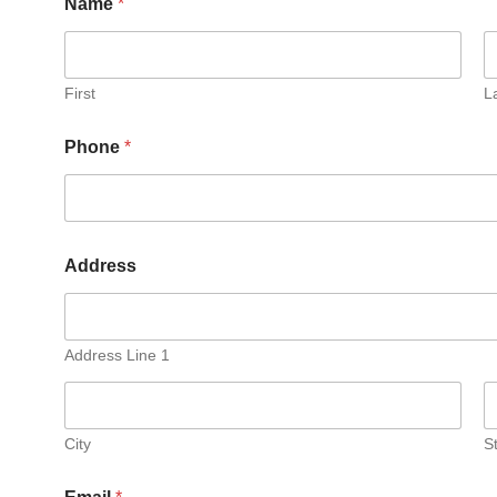
Name
*
First
L
Phone
*
Address
Address Line 1
City
S