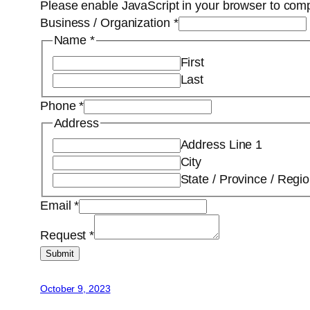
Please enable JavaScript in your browser to comp
Business / Organization
*
Name
*
First
Last
Phone
*
Address
Address Line 1
City
State / Province / Regi
Email
*
Request
*
Submit
October 9, 2023