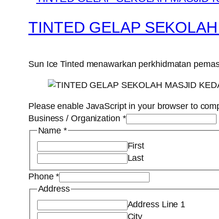
TINTED GELAP SEKOLAH
Sun Ice Tinted menawarkan perkhidmatan pemasang
Please enable JavaScript in your browser to comp
Business / Organization
*
Name
*
First
Last
Phone
*
Address
Address Line 1
City