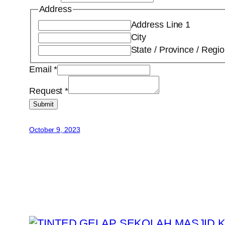
Address
Address Line 1
City
State / Province / Regi
Email
*
Request
*
Submit
October 9, 2023