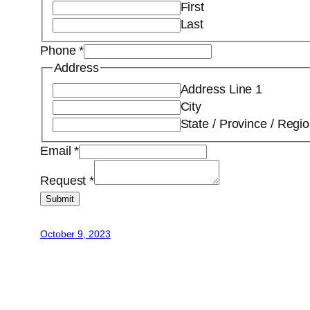
First
Last
Phone
*
Address
Address Line 1
City
State / Province / Regi
Email
*
Request
*
Submit
October 9, 2023