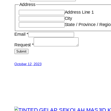
Address
Address Line 1
City
State / Province / Regi
Email
*
Request
*
Submit
October 12, 2023