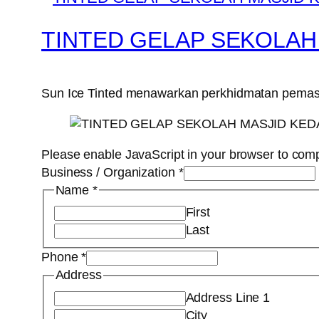
TINTED GELAP SEKOLAH
Sun Ice Tinted menawarkan perkhidmatan pemasan
Please enable JavaScript in your browser to comp
Business / Organization
*
Name
*
First
Last
Phone
*
Address
Address Line 1
City