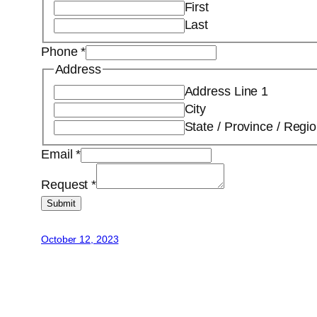
First
Last
Phone
*
Address
Address Line 1
City
State / Province / Regi
Email
*
Request
*
Submit
October 12, 2023