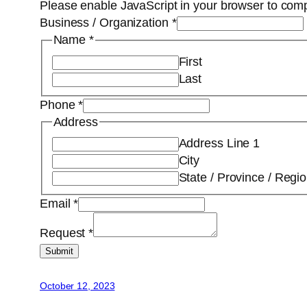
Please enable JavaScript in your browser to comp
Business / Organization
*
Name
*
First
Last
Phone
*
Address
Address Line 1
City
State / Province / Regi
Email
*
Request
*
Submit
October 12, 2023