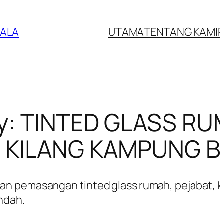
UALA
UTAMA
TENTANG KAMI
y:
TINTED GLASS RU
 KILANG KAMPUNG 
 pemasangan tinted glass rumah, pejabat, ke
ndah.