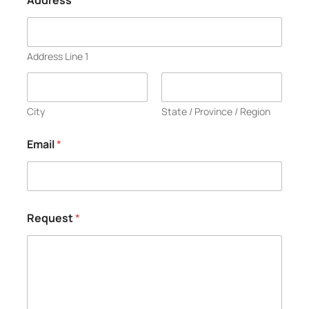
Address
Address Line 1
City
State / Province / Region
Email
*
Request
*