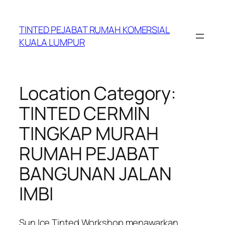
Skip
to
TINTED PEJABAT RUMAH KOMERSIAL
content
KUALA LUMPUR
Location Category:
TINTED CERMIN
TINGKAP MURAH
RUMAH PEJABAT
BANGUNAN JALAN
IMBI
Sun Ice Tinted Workshop menawarkan